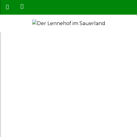
Willkommen
auf dem
Lennehof
Idyllisch gelegene Ferienwohnungen mitten im
schönen Sauerland!